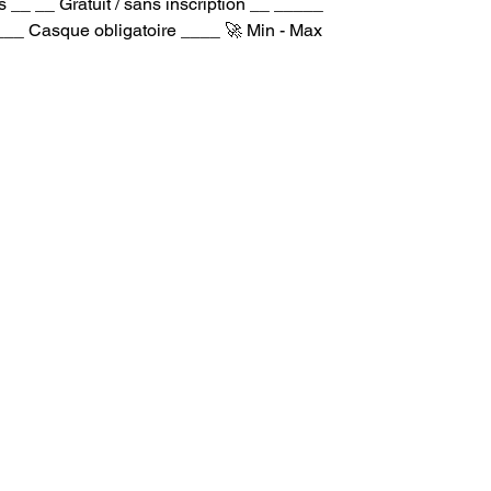
 __ __ Gratuit / sans inscription __ _____
___ Casque obligatoire ____ 🚀 Min - Max