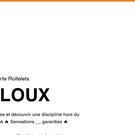
CALENDRIER
REFERENCES
CONTACT
rte Roitelets
LOUX
sse et découvrir une discipline hors du
é 🔥 Sensations __ garanties 🔥