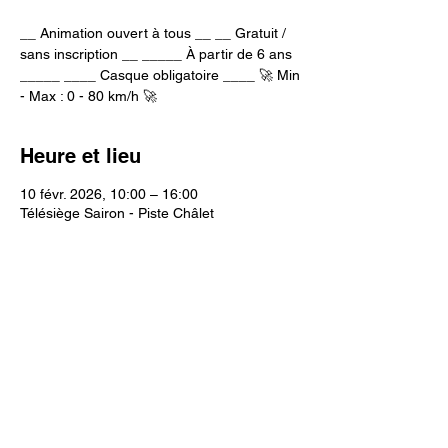
__ Animation ouvert à tous __ __ Gratuit /
sans inscription __ _____ À partir de 6 ans
_____ ____ Casque obligatoire ____ 🚀 Min
- Max : 0 - 80 km/h 🚀
Heure et lieu
10 févr. 2026, 10:00 – 16:00
Télésiège Sairon - Piste Châlet
Partager cet événement