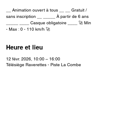
__ Animation ouvert à tous __ __ Gratuit /
sans inscription __ _____ À partir de 6 ans
_____ ____ Casque obligatoire ____ 🚀 Min
- Max : 0 - 110 km/h 🚀
Heure et lieu
12 févr. 2026, 10:00 – 16:00
Télésiège Raverettes - Piste La Combe
Partager cet événement