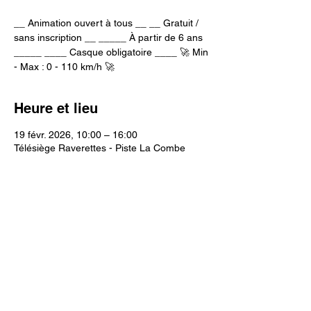
__ Animation ouvert à tous __ __ Gratuit /
sans inscription __ _____ À partir de 6 ans
_____ ____ Casque obligatoire ____ 🚀 Min
- Max : 0 - 110 km/h 🚀
Heure et lieu
19 févr. 2026, 10:00 – 16:00
Télésiège Raverettes - Piste La Combe
Partager cet événement